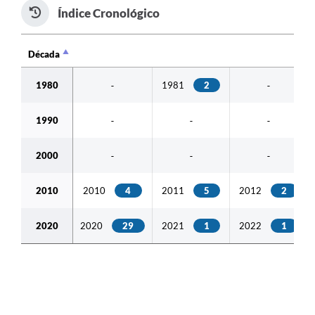
Índice Cronológico
CONSELHOS
RPPS
Década
Década
Contato
1980
1981
2
-
-
Legislação
1990
-
-
-
Editais
2000
-
-
-
Contratos
Ouvidoria
2010
2010
4
2011
5
2012
2
Arquivos para Download
2020
2020
29
2021
1
2022
1
Notícias
Diretorias
Contas Públicas