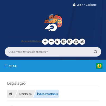
Login / Cadastro
Acessibilidade
MENU
IBASCAF
Legislação
TRASPARÊNCIA
Legislação
Índice cronológico
GESTÃO
PASMED