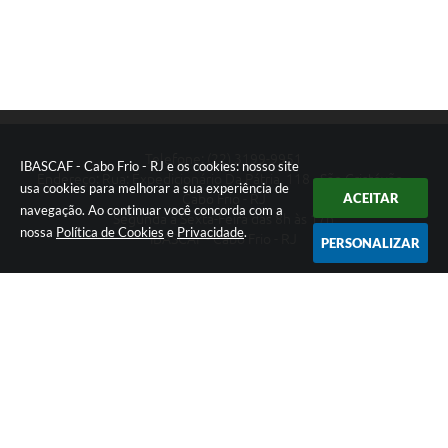
Links
Serviços Online
Telefones Úteis
Presidência
Telefone: (22) 3199-9951
IBASCAF - Cabo Frio - RJ e os cookies: nosso site
SIC
Endereço: Rua: Expedicionário Da Pátria, 118 - São Cristóvão -
usa cookies para melhorar a sua experiência de
ACEITAR
Cabo Frio - RJ
navegação. Ao continuar você concorda com a
Segunda a Sexta-Feira das 8h às 17h
nossa
Política de Cookies
e
Privacidade
.
IBASCAF - Cabo Frio - RJ
PERSONALIZAR
Versão do Sistema:
3.5.3 - 19/06/2026
Portal atualizado em:
04/08/2026 11:49
Dados Abertos
Copyright Instar - 2006-2026. Todos os direitos reservados -
Instar Tecnologia