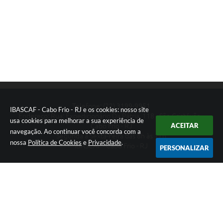
Telefone: (22) 3199-9951
IBASCAF - Cabo Frio - RJ e os cookies: nosso site
Endereço: Rua: Expedicionário Da Pátria, 118 - São Cristóvão -
usa cookies para melhorar a sua experiência de
ACEITAR
Cabo Frio - RJ
navegação. Ao continuar você concorda com a
Segunda a Sexta-Feira das 8h às 17h
nossa
Política de Cookies
e
Privacidade
.
IBASCAF - Cabo Frio - RJ
PERSONALIZAR
Versão do Sistema:
3.5.3 - 19/06/2026
Portal atualizado em:
04/08/2026 11:49
Dados Abertos