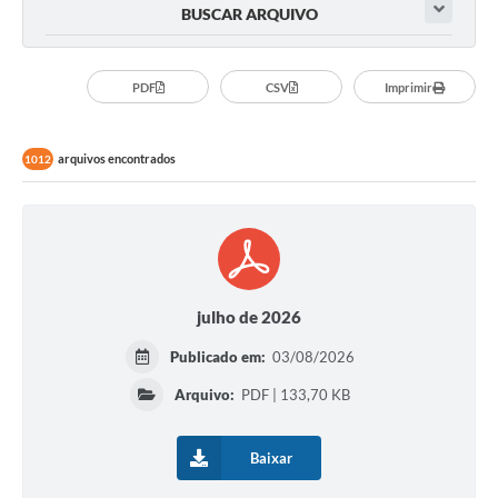
BUSCAR ARQUIVO
CONSELHOS
RPPS
PDF
CSV
Imprimir
Contato
arquivos encontrados
1012
Legislação
Editais
Contratos
Ouvidoria
julho de 2026
Arquivos para Download
Publicado em:
03/08/2026
Notícias
Arquivo:
PDF | 133,70 KB
Diretorias
Baixar
Contas Públicas