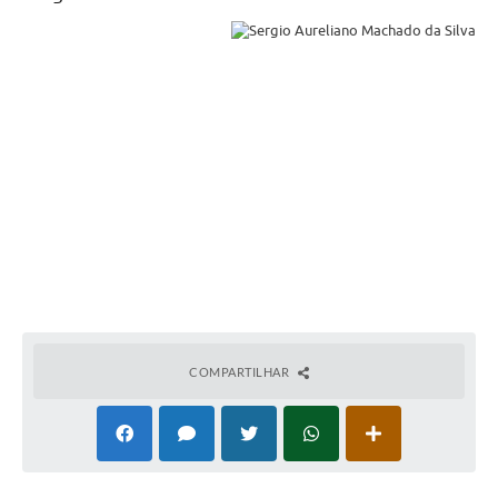
CONSELHOS
RPPS
Contato
Legislação
Editais
Contratos
Ouvidoria
Arquivos para Download
COMPARTILHAR
Notícias
Diretorias
Contas Públicas