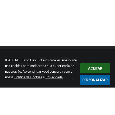
Links
Serviços Online
Telefones Úteis
Presidência
SIC
Telefone: (22) 3199-9951
IBASCAF - Cabo Frio - RJ e os cookies: nosso site
Endereço: Rua: Expedicionário Da Pátria, 118 - São Cristóvão -
usa cookies para melhorar a sua experiência de
ACEITAR
Cabo Frio - RJ
navegação. Ao continuar você concorda com a
Segunda a Sexta-Feira das 8h às 17h
nossa
Política de Cookies
e
Privacidade
.
IBASCAF - Cabo Frio - RJ
PERSONALIZAR
Versão do Sistema:
3.5.3 - 19/06/2026
Portal atualizado em:
04/08/2026 11:49
Dados Abertos