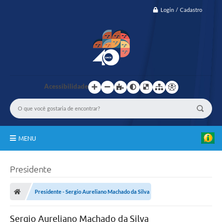
Login / Cadastro
Acessibilidade
MENU
IBASCAF
Presidente
TRASPARÊNCIA
Presidente - Sergio Aureliano Machado da Silva
GESTÃO
Sergio Aureliano Machado da Silva
PASMED