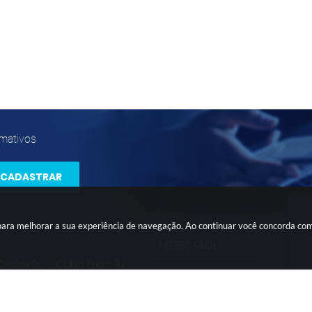
rmativos
CADASTRAR
s para melhorar a sua experiência de navegação. Ao continuar você concorda co
ACESSO FÁCIL
 Cristóvão - Cabo Frio - RJ
CIDADÃO
6
EMPRESA