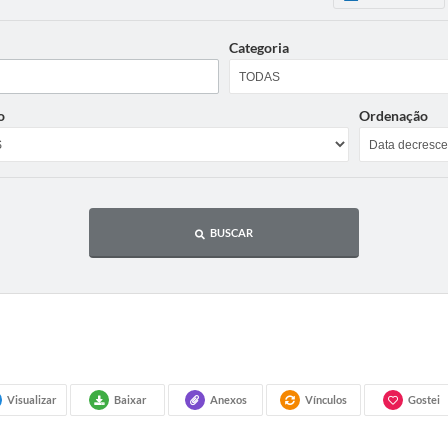
Categoria
o
Ordenação
BUSCAR
Visualizar
Baixar
Anexos
Vínculos
Gostei