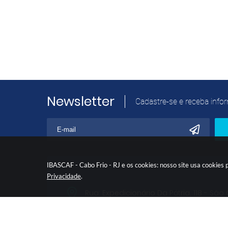
Newsletter
Cadastre-se e receba info
IBASCAF - Cabo Frio - RJ e os cookies: nosso site usa cookie
Privacidade
.
Rua: Expedicionário Da Pátria, 118 - São
Telefone:
(22) 3199-9951
|
(22) 3199-060