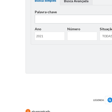
Busca Simples
Busca Avançada
Palavra-chave
Ano
Número
Situaçã
LEGENDA:
ato encontrado
1