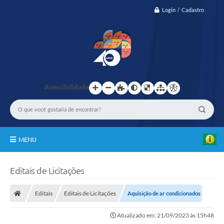
Login / Cadastro
Acessibilidade
MENU
IBASCAF
Editais de Licitações
TRASPARÊNCIA
Editais
Editais de Licitações
Aquisição de ar condicionados
GESTÃO
Atualizado em: 21/09/2023 às 15h48
PASMED