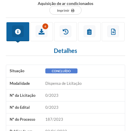
Aquisição de ar condicionados
CONSELHOS
Imprimir
RPPS
4
Contato
Legislação
Detalhes
Editais
Contratos
Situação
CONCLUÍDO
Ouvidoria
Modalidade
Dispensa de Licitação
Arquivos para Download
Nº da Licitação
0/2023
Notícias
Nº do Edital
0/2023
Diretorias
Nº do Processo
187/2023
Contas Públicas