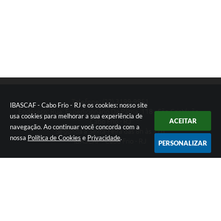
Telefone: (22) 3199-9951
IBASCAF - Cabo Frio - RJ e os cookies: nosso site
Endereço: Rua: Expedicionário Da Pátria, 118 - São Cristóvão -
usa cookies para melhorar a sua experiência de
ACEITAR
Cabo Frio - RJ
navegação. Ao continuar você concorda com a
Segunda a Sexta-Feira das 8h às 17h
nossa
Política de Cookies
e
Privacidade
.
IBASCAF - Cabo Frio - RJ
PERSONALIZAR
Versão do Sistema:
3.5.3 - 19/06/2026
Portal atualizado em:
04/08/2026 11:49
Dados Abertos