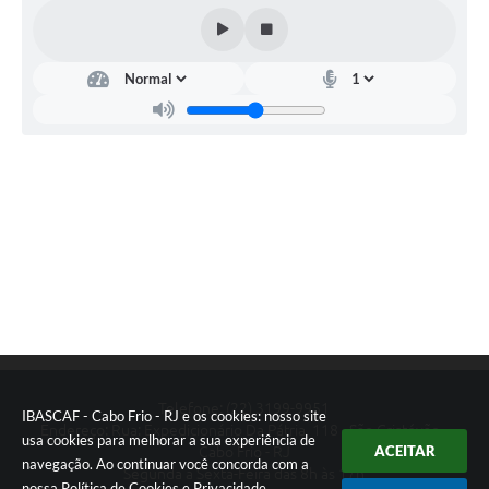
Telefone: (22) 3199-9951
IBASCAF - Cabo Frio - RJ e os cookies: nosso site
Endereço: Rua: Expedicionário Da Pátria, 118 - São Cristóvão -
usa cookies para melhorar a sua experiência de
ACEITAR
Cabo Frio - RJ
navegação. Ao continuar você concorda com a
Segunda a Sexta-Feira das 8h às 17h
nossa
Política de Cookies
e
Privacidade
.