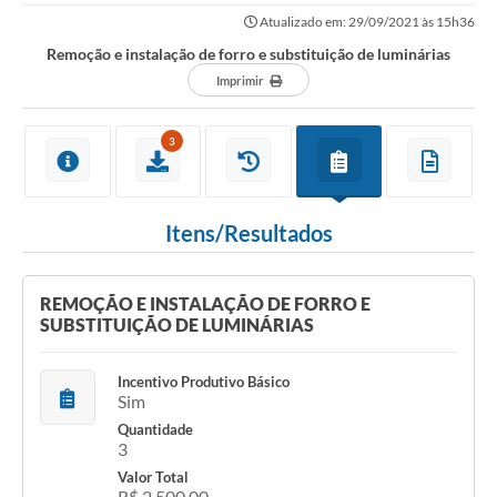
Atualizado em: 29/09/2021 às 15h36
CONSELHOS
Remoção e instalação de forro e substituição de luminárias
RPPS
Imprimir
Contato
3
Legislação
Editais
Itens/Resultados
Contratos
Ouvidoria
REMOÇÃO E INSTALAÇÃO DE FORRO E
SUBSTITUIÇÃO DE LUMINÁRIAS
Arquivos para Download
Incentivo Produtivo Básico
Notícias
Sim
Diretorias
Quantidade
3
Contas Públicas
Valor Total
R$ 2.500,00