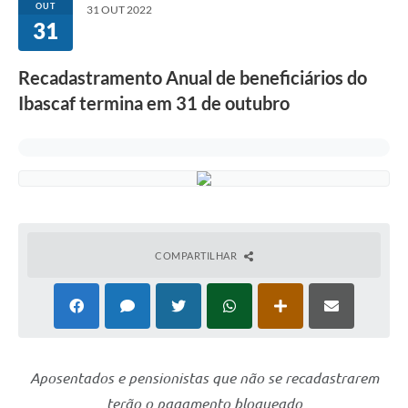
OUT
31 OUT 2022
31
CONSELHOS
RPPS
Recadastramento Anual de beneficiários do
Ibascaf termina em 31 de outubro
Contato
Legislação
Editais
Contratos
Ouvidoria
COMPARTILHAR
Arquivos para Download
Notícias
Diretorias
Aposentados e pensionistas que não se recadastrarem
Contas Públicas
terão o pagamento bloqueado